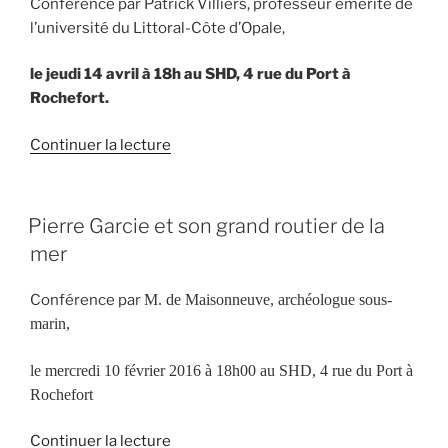
Conférence par Patrick Villiers, professeur émérite de
lumière
l’université du Littoral-Côte d’Opale,
du
JOURNAL
le jeudi 14 avril à 18h au SHD, 4 rue du Port à
DE
Rochefort.
BORD
de
de
Continuer la lecture
L’HERMIONE »
« L’Hermione
et
les
PUBLIÉ
Pierre Garcie et son grand routier de la
LE
missions
mer
des
frégates
Conférence par
M. de Maisonneuve, archéologue sous-
françaises
marin,
pendant
la
le mercredi 10 février 2016 à 18h00 au SHD, 4 rue du Port à
guerre
Rochefort
d’indépendance »
de
Continuer la lecture