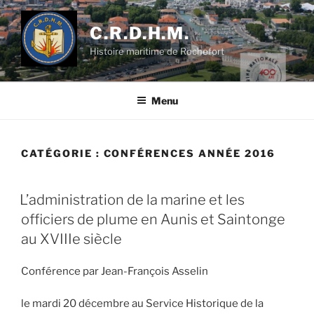
Aller
au
C.R.D.H.M.
contenu
Histoire maritime de Rochefort
principal
Menu
CATÉGORIE :
CONFÉRENCES ANNÉE 2016
PUBLIÉ
L’administration de la marine et les
LE
officiers de plume en Aunis et Saintonge
au XVIIIe siècle
Conférence par Jean-François Asselin
le mardi 20 décembre au Service Historique de la