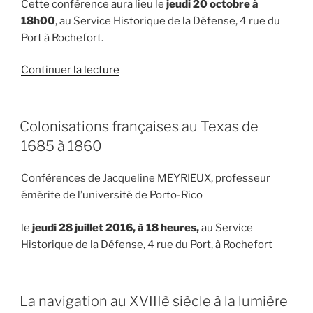
Cette conférence aura lieu le
jeudi 20 octobre à
18h00
, au Service Historique de la Défense, 4 rue du
Port à Rochefort.
de
Continuer la lecture
« Guillaume
Allène,
oncle
PUBLIÉ
Colonisations françaises au Texas de
LE
de
1685 à 1860
Champlain,
corsaire
Conférences de Jacqueline MEYRIEUX, professeur
pour
émérite de l’université de Porto-Rico
le
compte
le
jeudi 28 juillet 2016, à 18 heures,
au Service
de
Historique de la Défense, 4 rue du Port, à Rochefort
la
reine
de
PUBLIÉ
La navigation au XVIIIè siècle à la lumière
Navarre »
LE