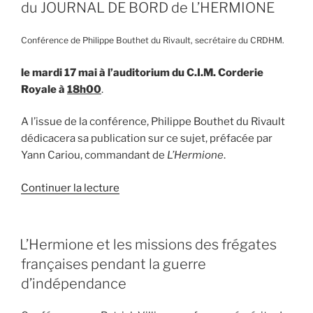
du JOURNAL DE BORD de L’HERMIONE
Conférence de Philippe Bouthet du Rivault, secrétaire du CRDHM.
le mardi 17 mai à l’auditorium du C.I.M. Corderie
Royale à
18h00
.
A l’issue de la conférence, Philippe Bouthet du Rivault
dédicacera sa publication sur ce sujet, préfacée par
Yann Cariou, commandant de
L’Hermione
.
de
Continuer la lecture
« La
navigation
au
PUBLIÉ
L’Hermione et les missions des frégates
LE
XVIIIè
françaises pendant la guerre
siècle
d’indépendance
à
la