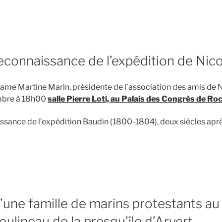
de
« Marins
marchands
dans
la
 reconnaissance de l’expédition de Nic
grande
guerre »
e Martine Marin, présidente de l’association des amis de N
mbre à 18h00
salle Pierre Loti, au Palais des Congrès de Ro
aissance de l’expédition Baudin (1800-1804), deux siècles apr
de
« La
difficile
reconnaissance
de
une famille de marins protestants au
l’expédition
de
Boulineau de la presqu’île d’Arvert