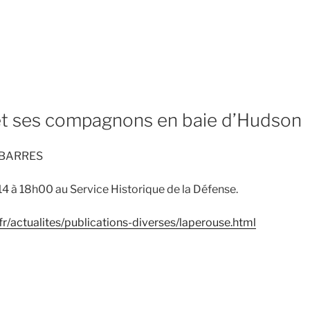
de
« Le
régiment
suisse
de
t ses compagnons en baie d’Hudson
Karrer
au
service
n BARRES
de
la
014 à 18h00 au Service Historique de la Défense.
Marine
et
r/actualites/publications-diverses/laperouse.html
des
colonies »