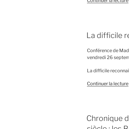
Continuer la lecture
PUBLIÉ
La difficile
LE
Conférence de Madam
vendredi 26 septe
La difficile reconn
Continuer la lecture
PUBLIÉ
Chronique d’
LE
siècle : les 