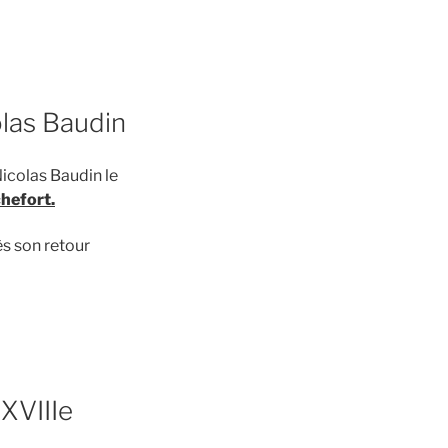
olas Baudin
icolas Baudin le
chefort.
ès son retour
 XVIIIe