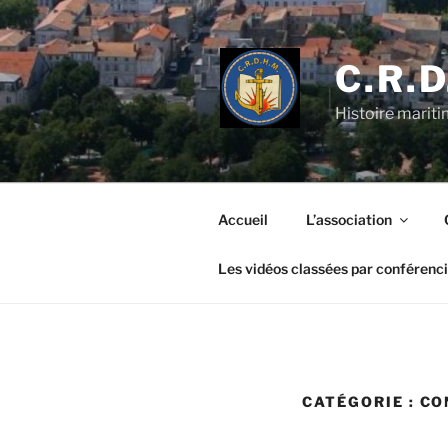
Aller
au
contenu
C.R.D
principal
Histoire marit
Accueil
L’association
Les vidéos classées par conférenc
CATÉGORIE :
CO