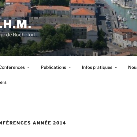
.H.M.
ime de Rochefort
Conférences
Publications
Infos pratiques
Nous
iers
NFÉRENCES ANNÉE 2014