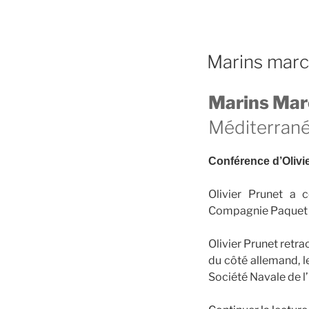
PUBLIÉ
Marins marc
LE
Marins Mar
Méditerran
Conférence d’Olivi
Olivier Prunet a
Compagnie Paquet : l
Olivier Prunet retr
du côté allemand, l
Société Navale de l