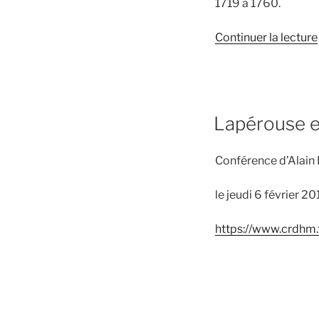
1719 à 1760.
Continuer la lecture
PUBLIÉ
Lapérouse e
LE
Conférence d’Alai
le jeudi 6 février 2
https://www.crdhm.f